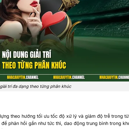
giải trí đa dạng theo từng phân khúc
ng theo hướng tối ưu tốc độ xử lý và giảm độ trễ trong t
 để phản hồi gần như tức thì, dao động trung bình trong k