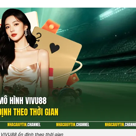
VIVU88 ổn định theo thời gian