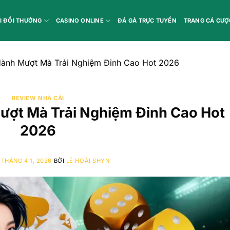
I ĐỔI THƯỞNG
CASINO ONLINE
ĐÁ GÀ TRỰC TUYẾN
TRANG CÁ CƯỢ
ành Mượt Mà Trải Nghiệm Đỉnh Cao Hot 2026
REVIEW NHÀ CÁI
ượt Mà Trải Nghiệm Đỉnh Cao Hot
2026
O
THÁNG 4 1, 2026
BỞI
LÊ HOÀI SHYN