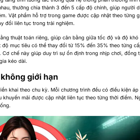
hau, thường chia thành 3 đến 5 cấp độ chính, giúp người 
ệm. Vật phẩm hỗ trợ trong game được cập nhật theo từng g
y đổi liên tục trong trải nghiệm.
bằng thuật toán riêng, giúp cân bằng giữa tốc độ và độ khó
ật độ mục tiêu có thể thay đổi từ 15% đến 35% theo từng c
 Cơ chế này giúp duy trì sự ổn định trong nhịp chơi, đồng t
gia kéo dài.
không giới hạn
iển khai theo chu kỳ. Mỗi chương trình đều có điều kiện áp
 khuyến mãi được cập nhật liên tục theo từng thời điểm. N
hống.