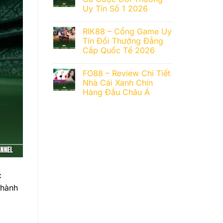
Uy Tín Số 1 2026
RIK88 – Cổng Game Uy
Tín Đổi Thưởng Đẳng
Cấp Quốc Tế 2026
FO88 – Review Chi Tiết
Nhà Cái Xanh Chín
Hàng Đầu Châu Á
c
 hành