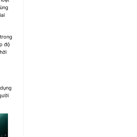
dùng
iai
 trong
ấp độ
hời
 dụng
gười