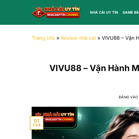
Bỏ
qua
NHÀ CÁI UY TÍN
GAME BÀ
nội
dung
Trang chủ
»
Review nhà cái
»
VIVU88 – Vận H
VIVU88 – Vận Hành M
ĐĂNG VÀ
01
Th4