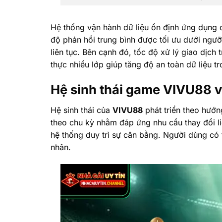
Hệ thống vận hành dữ liệu ổn định ứng dụng c
độ phản hồi trung bình được tối ưu dưới ngư
liên tục. Bên cạnh đó, tốc độ xử lý giao dịch
thực nhiều lớp giúp tăng độ an toàn dữ liệu tr
Hệ sinh thái game VIVU88 v
Hệ sinh thái của
VIVU88
phát triển theo hướn
theo chu kỳ nhằm đáp ứng nhu cầu thay đổi liê
hệ thống duy trì sự cân bằng. Người dùng có 
nhân.