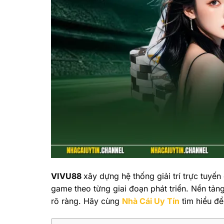
VIVU88
xây dựng hệ thống giải trí trực tuyế
game theo từng giai đoạn phát triển. Nền tảng
rõ ràng. Hãy cùng
Nhà Cái Uy Tín
tìm hiểu để