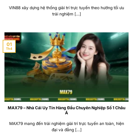
VIN88 xây dựng hệ thống giải trí trực tuyến theo hướng tối ưu
trải nghiệm [...]
01
Th4
MAX79 – Nhà Cái Uy Tín Hàng Đầu Chuyên Nghiệp Số 1 Châu
Á
MAX79 mang đến trải nghiệm giải trí trực tuyến an toàn, hiện
đại và đẳng [...]