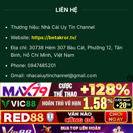
LIÊN HỆ
Thương hiệu: Nhà Cái Uy Tín Channel
Website:
https://betakror.tv/
Địa chỉ: 30738 Hẻm 307 Bàu Cát, Phường 12, Tân
Bình, Hồ Chí Minh, Việt Nam
Phone: 0947485201
Gmail:
nhacaiuytinchannel@gmail.com
Hashtags: #nhacaiuytin #nhacaiuytinchannel
Sitemap
Copyright 2026 ©
Nhà Cái Uy Tín Channel