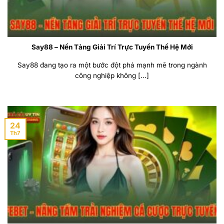
Say88 – Nền Tảng Giải Trí Trực Tuyến Thế Hệ Mới
Say88 đang tạo ra một bước đột phá mạnh mẽ trong ngành
công nghiệp không [...]
24
Th7