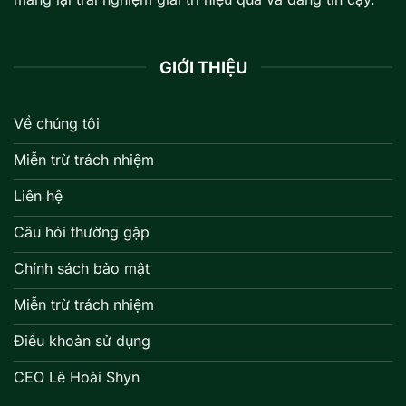
GIỚI THIỆU
Về chúng tôi
Miễn trừ trách nhiệm
Liên hệ
Câu hỏi thường gặp
Chính sách bảo mật
Miễn trừ trách nhiệm
Điều khoản sử dụng
CEO Lê Hoài Shyn