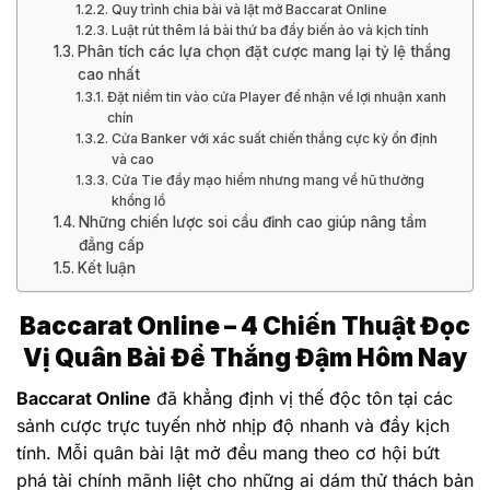
Quy trình chia bài và lật mở Baccarat Online
Luật rút thêm lá bài thứ ba đầy biến ảo và kịch tính
Phân tích các lựa chọn đặt cược mang lại tỷ lệ thắng
cao nhất
Đặt niềm tin vào cửa Player để nhận về lợi nhuận xanh
chín
Cửa Banker với xác suất chiến thắng cực kỳ ổn định
và cao
Cửa Tie đầy mạo hiểm nhưng mang về hũ thưởng
khổng lồ
Những chiến lược soi cầu đỉnh cao giúp nâng tầm
đẳng cấp
Kết luận
Baccarat Online – 4 Chiến Thuật Đọc
Vị Quân Bài Để Thắng Đậm Hôm Nay
Baccarat Online
đã khẳng định vị thế độc tôn tại các
sảnh cược trực tuyến nhờ nhịp độ nhanh và đầy kịch
tính. Mỗi quân bài lật mở đều mang theo cơ hội bứt
phá tài chính mãnh liệt cho những ai dám thử thách bản