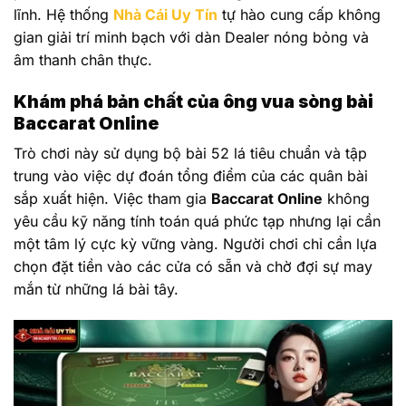
lĩnh. Hệ thống
Nhà Cái Uy Tín
tự hào cung cấp không
gian giải trí minh bạch với dàn Dealer nóng bỏng và
âm thanh chân thực.
Khám phá bản chất của ông vua sòng bài
Baccarat Online
Trò chơi này sử dụng bộ bài 52 lá tiêu chuẩn và tập
trung vào việc dự đoán tổng điểm của các quân bài
sắp xuất hiện. Việc tham gia
Baccarat Online
không
yêu cầu kỹ năng tính toán quá phức tạp nhưng lại cần
một tâm lý cực kỳ vững vàng. Người chơi chỉ cần lựa
chọn đặt tiền vào các cửa có sẵn và chờ đợi sự may
mắn từ những lá bài tây.