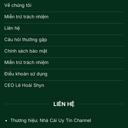
Về chúng tôi
Miễn trừ trách nhiệm
Liên hệ
Câu hỏi thường gặp
Chính sách bảo mật
Miễn trừ trách nhiệm
Điều khoản sử dụng
CEO Lê Hoài Shyn
LIÊN HỆ
Thương hiệu: Nhà Cái Uy Tín Channel