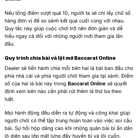
Nếu tổng điểm vượt quá 10, người ta sẽ chỉ lấy chữ số
hàng đơn vị để so sánh kết quả cuối cùng với nhau.
Quy tắc này giúp cuộc chơi trở nên đơn giản và dễ
hiểu ngay cả đối với những người mới tham gia lần
đầu.
Quy trình chia bài và lật mở Baccarat Online
Dealer sẽ tiến hành chia mỗi bên hai lá bài ban đầu cho
phía nhà cái và phía người chơi tham gia tại sảnh. Điểm
số của hai lá bài này trong
Baccarat Online
sẽ quyết
định xem bên nào cần phải rút thêm lá thứ ba theo
luật.
Mọi hành động đều diễn ra tự động và công khai giúp
người chơi có thể tập trung hoàn toàn vào việc soi cầu
bài. Sự hồi hộp dâng cao khi những quân bài bí ẩn dần
lộ diện sau lớp mặt lưng đầy huyền bí và lôi cuốn.