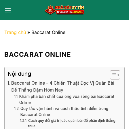
Bỏ
qua
nội
dung
Trang chủ
»
Baccarat Online
BACCARAT ONLINE
Nội dung
Baccarat Online – 4 Chiến Thuật Đọc Vị Quân Bài
Để Thắng Đậm Hôm Nay
Khám phá bản chất của ông vua sòng bài Baccarat
Online
Quy tắc vận hành và cách thức tính điểm trong
Baccarat Online
Cách quy đổi giá trị các quân bài để phân định thắng
thua