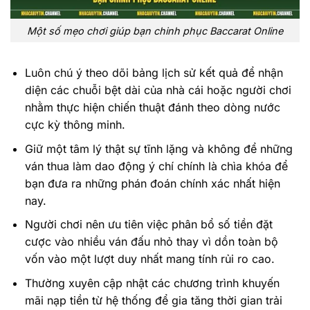
Một số mẹo chơi giúp bạn chinh phục Baccarat Online
Luôn chú ý theo dõi bảng lịch sử kết quả để nhận
diện các chuỗi bệt dài của nhà cái hoặc người chơi
nhằm thực hiện chiến thuật đánh theo dòng nước
cực kỳ thông minh.
Giữ một tâm lý thật sự tĩnh lặng và không để những
ván thua làm dao động ý chí chính là chìa khóa để
bạn đưa ra những phán đoán chính xác nhất hiện
nay.
Người chơi nên ưu tiên việc phân bổ số tiền đặt
cược vào nhiều ván đấu nhỏ thay vì dồn toàn bộ
vốn vào một lượt duy nhất mang tính rủi ro cao.
Thường xuyên cập nhật các chương trình khuyến
mãi nạp tiền từ hệ thống để gia tăng thời gian trải