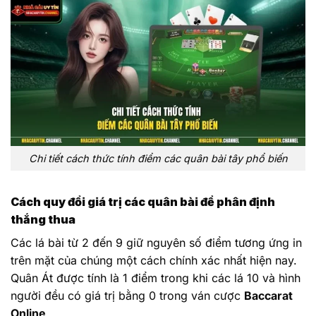
Chi tiết cách thức tính điểm các quân bài tây phổ biến
Cách quy đổi giá trị các quân bài để phân định
thắng thua
Các lá bài từ 2 đến 9 giữ nguyên số điểm tương ứng in
trên mặt của chúng một cách chính xác nhất hiện nay.
Quân Át được tính là 1 điểm trong khi các lá 10 và hình
người đều có giá trị bằng 0 trong ván cược
Baccarat
Online
.