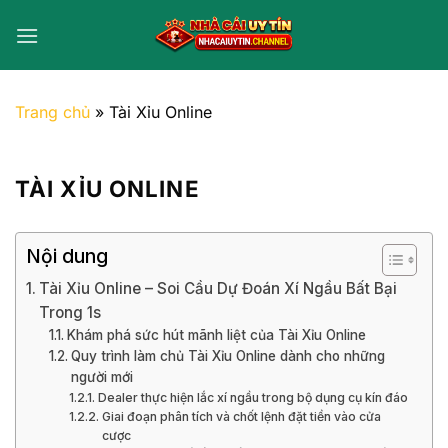
Bỏ
qua
nội
dung
Trang chủ
»
Tài Xỉu Online
TÀI XỈU ONLINE
Nội dung
Tài Xỉu Online – Soi Cầu Dự Đoán Xí Ngầu Bất Bại
Trong 1s
Khám phá sức hút mãnh liệt của Tài Xỉu Online
Quy trình làm chủ Tài Xỉu Online dành cho những
người mới
Dealer thực hiện lắc xí ngầu trong bộ dụng cụ kín đáo
Giai đoạn phân tích và chốt lệnh đặt tiền vào cửa
cược