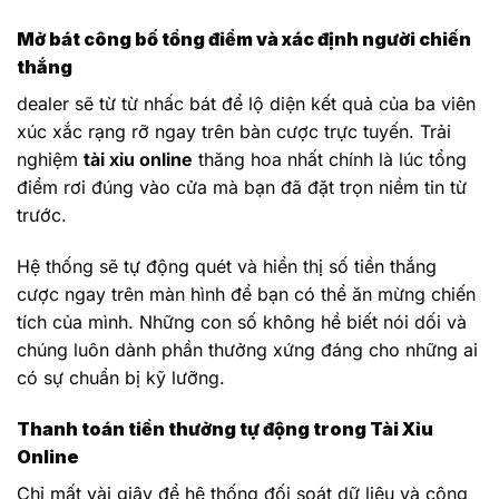
Mở bát công bố tổng điểm và xác định người chiến
thắng
dealer sẽ từ từ nhấc bát để lộ diện kết quả của ba viên
xúc xắc rạng rỡ ngay trên bàn cược trực tuyến. Trải
nghiệm
tài xỉu online
thăng hoa nhất chính là lúc tổng
điểm rơi đúng vào cửa mà bạn đã đặt trọn niềm tin từ
trước.
Hệ thống sẽ tự động quét và hiển thị số tiền thắng
cược ngay trên màn hình để bạn có thể ăn mừng chiến
tích của mình. Những con số không hề biết nói dối và
chúng luôn dành phần thưởng xứng đáng cho những ai
có sự chuẩn bị kỹ lưỡng.
Thanh toán tiền thưởng tự động trong Tài Xỉu
Online
Chỉ mất vài giây để hệ thống đối soát dữ liệu và cộng