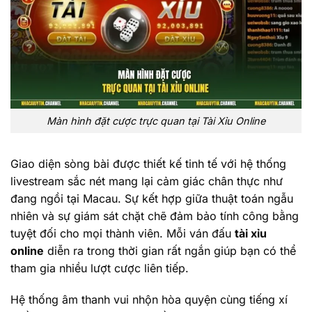
Màn hình đặt cược trực quan tại Tài Xỉu Online
Giao diện sòng bài được thiết kế tinh tế với hệ thống
livestream sắc nét mang lại cảm giác chân thực như
đang ngồi tại Macau. Sự kết hợp giữa thuật toán ngẫu
nhiên và sự giám sát chặt chẽ đảm bảo tính công bằng
tuyệt đối cho mọi thành viên. Mỗi ván đấu
tài xỉu
online
diễn ra trong thời gian rất ngắn giúp bạn có thể
tham gia nhiều lượt cược liên tiếp.
Hệ thống âm thanh vui nhộn hòa quyện cùng tiếng xí