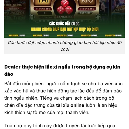
Các bước đặt cược nhanh chóng giúp bạn bắt kịp nhịp độ
chơi
Dealer thực hiện lắc xí ngầu trong bộ dụng cụ kín
đáo
Bắt đầu mỗi phiên, người cầm trịch sẽ cho ba viên xúc
xắc vào hũ và thực hiện động tác lắc đều để đảm bảo
tính ngẫu nhiên. Tiếng va chạm lách cách trong bộ
chén đĩa đặc trưng của
tài xỉu online
luôn là tín hiệu
kích thích sự tò mò của mọi thành viên.
Toàn bộ quy trình này được truyền tải trực tiếp qua