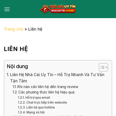
Bỏ
qua
nội
dung
Trang chủ
»
Liên hệ
LIÊN HỆ
Nội dung
Liên Hệ Nhà Cái Uy Tín – Hỗ Trợ Nhanh Và Tư Vấn
Tận Tâm
Khi nào cần liên hệ đến trang review
Các phương thức liên hệ hiệu quả
Hỗ trợ qua email
Chat trực tiếp trên website
Liên hệ qua hotline
Mạng xã hội