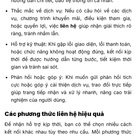
hướng dẫn chi tiết, bảo vệ thông tin cá nhân.
Thắc mắc về dịch vụ: Nếu có câu hỏi về các dịch
vụ, chương trình khuyến mãi, điều kiện tham gia,
hoặc quyền lợi, việc
liên hệ
giúp nhận giải thích rõ
ràng, tránh nhầm lẫn.
Hỗ trợ kỹ thuật: Khi gặp lỗi giao diện, lỗi thanh toán,
hoặc chức năng không hoạt động đúng, kết nối kịp
thời để được hướng dẫn từng bước, tiết kiệm thời
gian và tránh sai sót.
Phản hồi hoặc góp ý: Khi muốn gửi phản hồi tích
cực hoặc góp ý cải thiện dịch vụ, trao đổi trực tiếp
giúp trang tiếp nhận và xử lý nhanh, nâng cao trải
nghiệm của người dùng.
Các phương thức liên hệ hiệu quả
Để nhận hỗ trợ kịp thời, bạn có thể chọn nhiều cách
kết nối khác nhau tùy theo nhu cầu. Mỗi phương thức