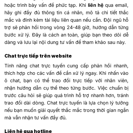
hoặc trình bày vấn đề phức tạp. Khi
liên hệ
qua email,
hãy ghi đầy đủ thông tin cá nhân, mô tả chi tiết thắc
mắc và đính kèm tài liệu liên quan nếu cần. Đội ngũ hỗ
trợ sẽ phản hồi trong vòng 24-48 giờ, hướng dẫn từng
bước xử lý. Đây là cách an toàn, giúp bạn theo dõi dễ
dàng và lưu lại nội dung tư vấn để tham khảo sau này.
Chat trực tiếp trên website
Tính năng chat trực tuyến cung cấp phản hồi nhanh,
thích hợp cho các vấn đề cần xử lý ngay. Khi nhấn vào
ô chat, bạn có thể trao đổi trực tiếp với nhân viên,
nhận hướng dẫn cụ thể theo từng bước. Việc chuẩn bị
trước câu hỏi sẽ giúp quá trình hỗ trợ nhanh hơn, tránh
trao đổi dài dòng. Chat trực tuyến là lựa chọn lý tưởng
nếu bạn muốn giải quyết thắc mắc trong thời gian ngắn
mà vẫn nhận tư vấn đầy đủ.
Liên hệ qua hotline