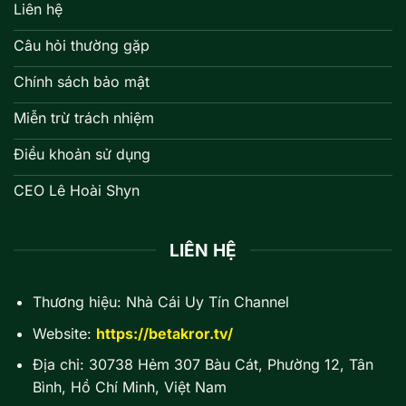
Liên hệ
Câu hỏi thường gặp
Chính sách bảo mật
Miễn trừ trách nhiệm
Điều khoản sử dụng
CEO Lê Hoài Shyn
LIÊN HỆ
Thương hiệu: Nhà Cái Uy Tín Channel
Website:
https://betakror.tv/
Địa chỉ: 30738 Hẻm 307 Bàu Cát, Phường 12, Tân
Bình, Hồ Chí Minh, Việt Nam