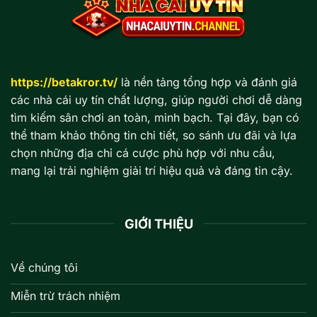
https://betakror.tv/
là nền tảng tổng hợp và đánh giá
các nhà cái uy tín chất lượng, giúp người chơi dễ dàng
tìm kiếm sân chơi an toàn, minh bạch. Tại đây, bạn có
thể tham khảo thông tin chi tiết, so sánh ưu đãi và lựa
chọn những địa chỉ cá cược phù hợp với nhu cầu,
mang lại trải nghiệm giải trí hiệu quả và đáng tin cậy.
GIỚI THIỆU
Về chúng tôi
Miễn trừ trách nhiệm