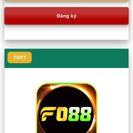
Đăng ký
TOP7