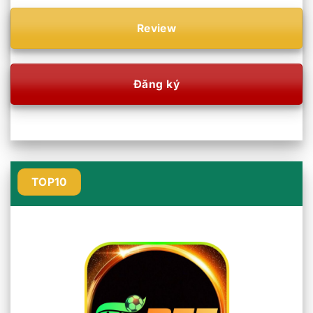
Review
Đăng ký
TOP10