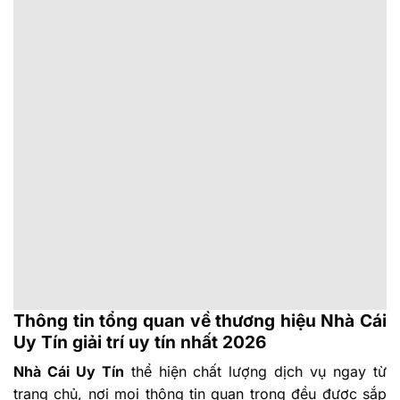
Thông tin tổng quan về thương hiệu Nhà Cái
Uy Tín giải trí uy tín nhất 2026
Nhà Cái Uy Tín
thể hiện chất lượng dịch vụ ngay từ
trang chủ, nơi mọi thông tin quan trọng đều được sắp