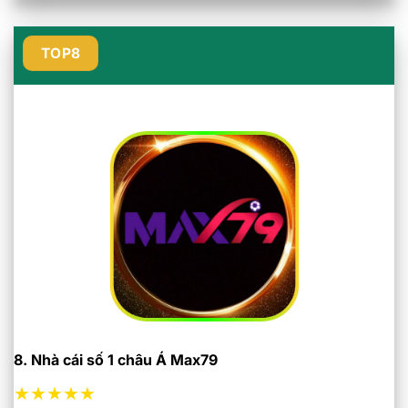
TOP8
8. Nhà cái số 1 châu Á Max79
★★★★★