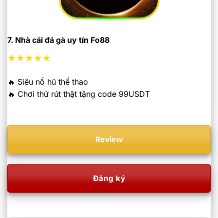
7. Nhà cái đá gà uy tín Fo88
★★★★★
🔥 Siêu nổ hũ thể thao
🔥 Chơi thử rút thật tặng code 99USDT
Review
Đăng ký