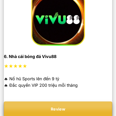
6. Nhà cái bóng đá Vivu88
★★★★★
🔥 Nổ hũ Sports lên đến 9 tỷ
🔥 Đắc quyền VIP 200 triệu mỗi tháng
Review