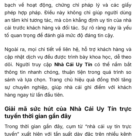
bạch về hoạt động, chứng chỉ pháp lý và các giấy
phép hợp pháp. Điều này không chỉ giúp người dùng
an tâm khi tương tác, mà còn khẳng định uy tín của nhà
cái trước khách hàng và đối tác. Sự rõ ràng này là yếu
tố quan trọng để đánh giá mức độ đáng tin cậy.
Ngoài ra, mọi chi tiết về liên hệ, hỗ trợ khách hàng và
cập nhật dịch vụ đều được trình bày khoa học, dễ theo
dõi. Người truy cập
Nhà Cái Uy Tín
có thể nắm bắt
thông tin nhanh chóng, thuận tiện trong quá trình so
sánh và lựa chọn. Trang chủ hiệu quả đồng thời tăng
sự chuyên nghiệp, giúp nhà cái ghi điểm với khách
hàng ngay từ lần đầu tiên.
Giải mã sức hút của Nhà Cái Uy Tín trực
tuyến thời gian gần đây
Trong thời gian gần đây, cụm từ “nhà cái uy tín trực
tuyến” xuất hiện với tần suất dày đặc trên nhiều kênh