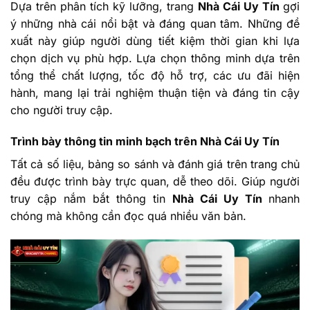
Dựa trên phân tích kỹ lưỡng, trang
Nhà Cái Uy Tín
gợi
ý những nhà cái nổi bật và đáng quan tâm. Những đề
xuất này giúp người dùng tiết kiệm thời gian khi lựa
chọn dịch vụ phù hợp. Lựa chọn thông minh dựa trên
tổng thể chất lượng, tốc độ hỗ trợ, các ưu đãi hiện
hành, mang lại trải nghiệm thuận tiện và đáng tin cậy
cho người truy cập.
Trình bày thông tin minh bạch trên Nhà Cái Uy Tín
Tất cả số liệu, bảng so sánh và đánh giá trên trang chủ
đều được trình bày trực quan, dễ theo dõi. Giúp người
truy cập nắm bắt thông tin
Nhà Cái Uy Tín
nhanh
chóng mà không cần đọc quá nhiều văn bản.