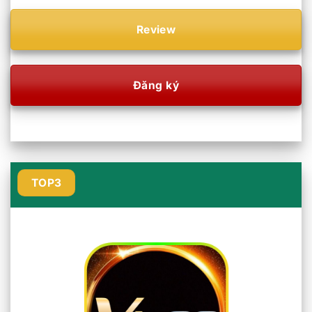
Review
Đăng ký
TOP3