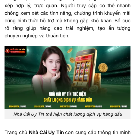
xếp hợp lý, trực quan. Người truy cập có thể nhanh
chóng xem xét các tính năng, chương trình khuyến mãi
cùng hình thức hỗ trợ mà không gặp khó khăn. Bố cục
rõ ràng giúp nâng cao trải nghiệm, tạo ấn tượng
chuyên nghiệp và thuận tiện.
Nhà Cái Uy Tín thể hiện chất lượng dịch vụ hàng đầu
Trang chủ
Nhà Cái Uy Tín
còn cung cấp thông tin minh