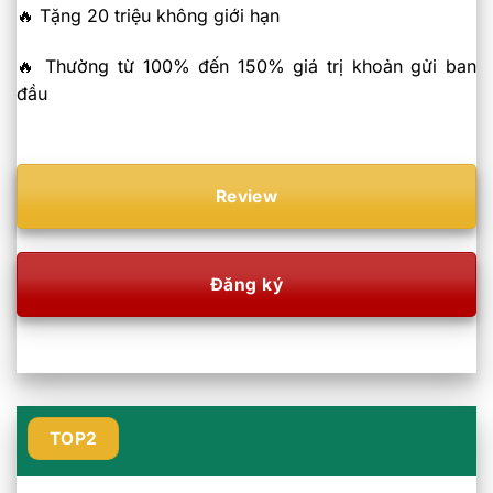
🔥 Tặng 20 triệu không giới hạn
🔥 Thường từ 100% đến 150% giá trị khoản gửi ban
đầu
Review
Đăng ký
TOP2