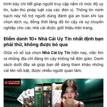
trình bày chi tiết giúp người truy cập nắm rõ mức độ uy
tín, tuân thủ pháp luật của các đơn vị. Thông tin minh
bạch này hỗ trợ người dùng đánh giá an toàn khi lựa
chọn dịch vụ, đồng thời tăng độ tin cậy và sự chuyên
nghiệp cho các nhà cái được giới thiệu trên trang.
Điểm danh 10+ Nhà Cái Uy Tín nhất định bạn
phải thử, không được bỏ qua
Giữa vô số lựa chọn
Nhà Cái Uy Tín
hiện nay, việc tìm
ra những địa chỉ đáng tin cậy không hề đơn giản. Danh
sách dưới đây sẽ giúp bạn dễ dàng tham khảo những
cái tên nổi bật, được nhiều người quan tâm.