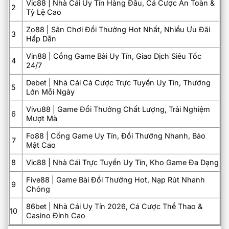
Vic88 | Nhà Cái Uy Tín Hàng Đầu, Cá Cược An Toàn &
2
Tỷ Lệ Cao
Zo88 | Sân Chơi Đổi Thưởng Hot Nhất, Nhiều Ưu Đãi
3
Hấp Dẫn
Vin88 | Cổng Game Bài Uy Tín, Giao Dịch Siêu Tốc
4
24/7
Debet | Nhà Cái Cá Cược Trực Tuyến Uy Tín, Thưởng
5
Lớn Mỗi Ngày
Vivu88 | Game Đổi Thưởng Chất Lượng, Trải Nghiệm
6
Mượt Mà
Fo88 | Cổng Game Uy Tín, Đổi Thưởng Nhanh, Bảo
7
Mật Cao
8
Vic88 | Nhà Cái Trực Tuyến Uy Tín, Kho Game Đa Dạng
Five88 | Game Bài Đổi Thưởng Hot, Nạp Rút Nhanh
9
Chóng
86bet | Nhà Cái Uy Tín 2026, Cá Cược Thể Thao &
10
Casino Đỉnh Cao