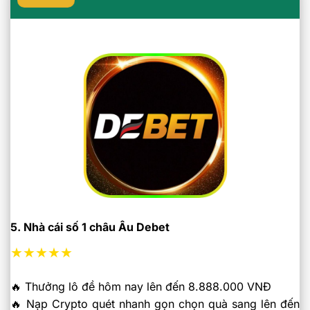
5. Nhà cái số 1 châu Âu Debet
★★★★★
🔥 Thưởng lô đề hôm nay lên đến 8.888.000 VNĐ
🔥 Nạp Crypto quét nhanh gọn chọn quà sang lên đến