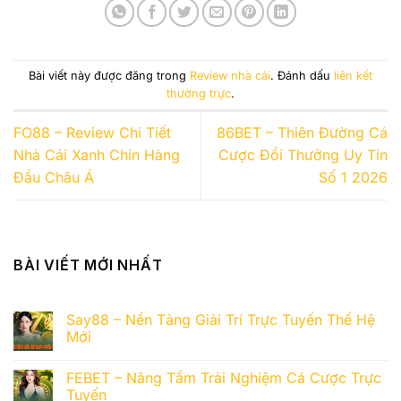
Bài viết này được đăng trong
Review nhà cái
. Đánh dấu
liên kết
thường trực
.
FO88 – Review Chi Tiết
86BET – Thiên Đường Cá
Nhà Cái Xanh Chín Hàng
Cược Đổi Thưởng Uy Tín
Đầu Châu Á
Số 1 2026
BÀI VIẾT MỚI NHẤT
Say88 – Nền Tảng Giải Trí Trực Tuyến Thế Hệ
Mới
FEBET – Nâng Tầm Trải Nghiệm Cá Cược Trực
Tuyến