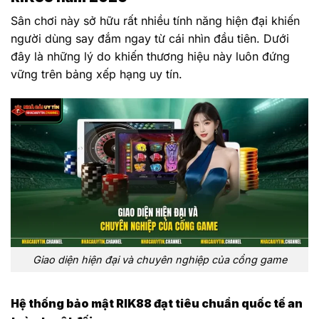
Sân chơi này sở hữu rất nhiều tính năng hiện đại khiến
người dùng say đắm ngay từ cái nhìn đầu tiên. Dưới
đây là những lý do khiến thương hiệu này luôn đứng
vững trên bảng xếp hạng uy tín.
Giao diện hiện đại và chuyên nghiệp của cổng game
Hệ thống bảo mật RIK88 đạt tiêu chuẩn quốc tế an