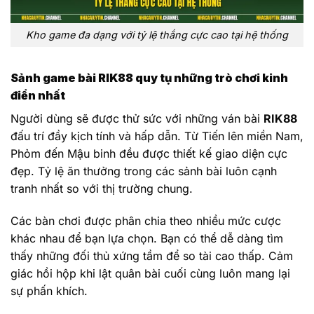
Kho game đa dạng với tỷ lệ thắng cực cao tại hệ thống
Sảnh game bài RIK88 quy tụ những trò chơi kinh
điển nhất
Người dùng sẽ được thử sức với những ván bài
RIK88
đấu trí đầy kịch tính và hấp dẫn. Từ Tiến lên miền Nam,
Phỏm đến Mậu binh đều được thiết kế giao diện cực
đẹp. Tỷ lệ ăn thưởng trong các sảnh bài luôn cạnh
tranh nhất so với thị trường chung.
Các bàn chơi được phân chia theo nhiều mức cược
khác nhau để bạn lựa chọn. Bạn có thể dễ dàng tìm
thấy những đối thủ xứng tầm để so tài cao thấp. Cảm
giác hồi hộp khi lật quân bài cuối cùng luôn mang lại
sự phấn khích.