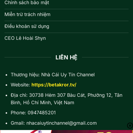
Chính sách bảo mật
Miễn trừ trách nhiệm
Điều khoản sử dụng
CEO Lê Hoài Shyn
LIÊN HỆ
Thương hiệu: Nhà Cái Uy Tín Channel
Website:
https://betakror.tv/
Địa chỉ: 30738 Hẻm 307 Bàu Cát, Phường 12, Tân
Bình, Hồ Chí Minh, Việt Nam
Phone: 0947485201
Gmail:
nhacaiuytinchannel@gmail.com