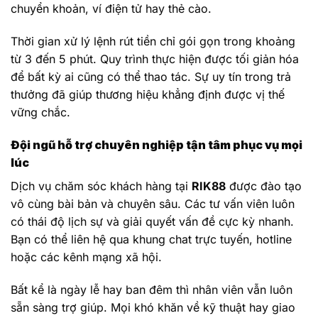
chuyển khoản, ví điện tử hay thẻ cào.
Thời gian xử lý lệnh rút tiền chỉ gói gọn trong khoảng
từ 3 đến 5 phút. Quy trình thực hiện được tối giản hóa
để bất kỳ ai cũng có thể thao tác. Sự uy tín trong trả
thưởng đã giúp thương hiệu khẳng định được vị thế
vững chắc.
Đội ngũ hỗ trợ chuyên nghiệp tận tâm phục vụ mọi
lúc
Dịch vụ chăm sóc khách hàng tại
RIK88
được đào tạo
vô cùng bài bản và chuyên sâu. Các tư vấn viên luôn
có thái độ lịch sự và giải quyết vấn đề cực kỳ nhanh.
Bạn có thể liên hệ qua khung chat trực tuyến, hotline
hoặc các kênh mạng xã hội.
Bất kể là ngày lễ hay ban đêm thì nhân viên vẫn luôn
sẵn sàng trợ giúp. Mọi khó khăn về kỹ thuật hay giao