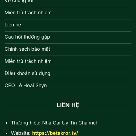
Về chúng tôi
Miễn trừ trách nhiệm
Liên hệ
Câu hỏi thường gặp
Chính sách bảo mật
Miễn trừ trách nhiệm
Điều khoản sử dụng
CEO Lê Hoài Shyn
LIÊN HỆ
Thương hiệu: Nhà Cái Uy Tín Channel
Website:
https://betakror.tv/