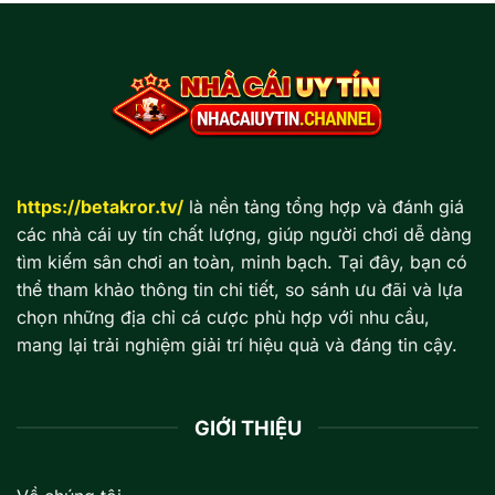
https://betakror.tv/
là nền tảng tổng hợp và đánh giá
các nhà cái uy tín chất lượng, giúp người chơi dễ dàng
tìm kiếm sân chơi an toàn, minh bạch. Tại đây, bạn có
thể tham khảo thông tin chi tiết, so sánh ưu đãi và lựa
chọn những địa chỉ cá cược phù hợp với nhu cầu,
mang lại trải nghiệm giải trí hiệu quả và đáng tin cậy.
GIỚI THIỆU