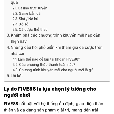
qua
Casino trực tuyến
Game bắn cá
Slot / Nổ hũ
Xổ số
Cá cược thể thao
Khám phá các chương trình khuyến mãi hấp dẫn
hiện nay
Những câu hỏi phổ biến khi tham gia cá cược trên
nhà cái
Làm thế nào để lập tài khoản FIVE88?
Các phương thức thanh toán nào?
Chương trình khuyến mãi cho người mới là gì?
Lời kết
Lý do FIVE88 là lựa chọn lý tưởng cho
người chơi
FIVE88
nổi bật với hệ thống ổn định, giao diện thân
thiện và đa dạng sản phẩm giải trí, mang đến trải