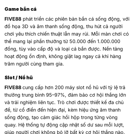
Game bắn cá
FIVE88
phát triển các phiên bản bắn cá sống động, với
đồ họa 3D và âm thanh sống động, thu hút cả người
chơi yêu thích chiến thuật lẫn may rủi. Mỗi màn chơi có
thể mang lại phần thưởng từ 50.000 đến 1.000.000
đồng, tùy vào cấp độ và loại cá bắn được. Nền tảng
hoạt động ổn định, không giật lag ngay cả khi hàng
trăm người cùng tham gia.
Slot / Nổ hũ
FIVE88
cung cấp hơn 200 máy slot nổ hũ với tỷ lệ trả
thưởng trung bình 95–97%, đảm bảo cơ hội thắng lớn
và trải nghiệm liên tục. Trò chơi được thiết kế đa chủ
đề, từ cổ điển đến hiện đại, kèm hiệu ứng âm thanh
sống động, tạo cảm giác hồi hộp trong từng vòng
quay. Hệ thống tự động cập nhật số dư sau mỗi lượt,
giúp người chơi không bỏ lỡ bất kỳ cơ hội thắng nào.