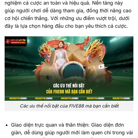
nghiệm cá cược an toàn và hiệu quả. Nền tảng này
giúp người chơi dễ dàng tham gia, đồng thời nâng cao
cơ hội chiến thắng. Với những ưu điểm vượt trội, dưới
đây là lựa chọn hàng đầu cho bạn yêu thích cá cược.
Các ưu thế nổi bật của FIVE88 mà bạn cần biết
Giao diện trực quan và thân thiện: Giao diện đơn
giản, dễ dùng giúp người mới làm quen chỉ trong vài