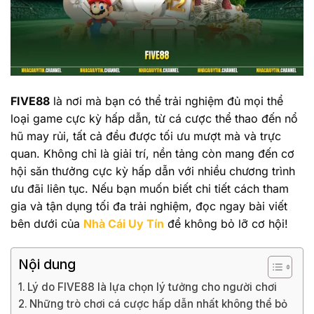
FIVE88
là nơi mà bạn có thể trải nghiệm đủ mọi thể
loại game cực kỳ hấp dẫn, từ cá cược thể thao đến nổ
hũ may rủi, tất cả đều được tối ưu mượt mà và trực
quan. Không chỉ là giải trí, nền tảng còn mang đến cơ
hội săn thưởng cực kỳ hấp dẫn với nhiều chương trình
ưu đãi liên tục. Nếu bạn muốn biết chi tiết cách tham
gia và tận dụng tối đa trải nghiệm, đọc ngay bài viết
bên dưới của
Nhà Cái Uy Tín
để không bỏ lỡ cơ hội!
Nội dung
Lý do FIVE88 là lựa chọn lý tưởng cho người chơi
Những trò chơi cá cược hấp dẫn nhất không thể bỏ