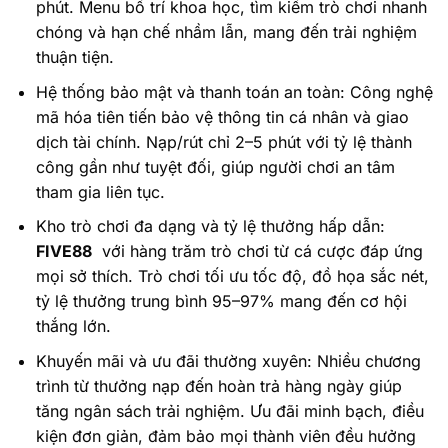
phút. Menu bố trí khoa học, tìm kiếm trò chơi nhanh
chóng và hạn chế nhầm lẫn, mang đến trải nghiệm
thuận tiện.
Hệ thống bảo mật và thanh toán an toàn: Công nghệ
mã hóa tiên tiến bảo vệ thông tin cá nhân và giao
dịch tài chính. Nạp/rút chỉ 2–5 phút với tỷ lệ thành
công gần như tuyệt đối, giúp người chơi an tâm
tham gia liên tục.
Kho trò chơi đa dạng và tỷ lệ thưởng hấp dẫn:
FIVE88
với hàng trăm trò chơi từ cá cược đáp ứng
mọi sở thích. Trò chơi tối ưu tốc độ, đồ họa sắc nét,
tỷ lệ thưởng trung bình 95–97% mang đến cơ hội
thắng lớn.
Khuyến mãi và ưu đãi thường xuyên: Nhiều chương
trình từ thưởng nạp đến hoàn trả hàng ngày giúp
tăng ngân sách trải nghiệm. Ưu đãi minh bạch, điều
kiện đơn giản, đảm bảo mọi thành viên đều hưởng