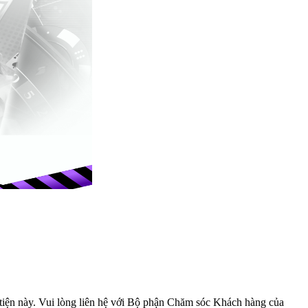
iện này. Vui lòng liên hệ với
Bộ phận Chăm sóc Khách hàng
của